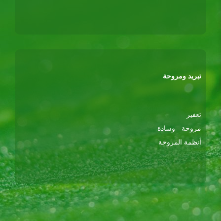
تبريد ومروحة
تعفير
مروحة - وسادة
أنظمة المروحة