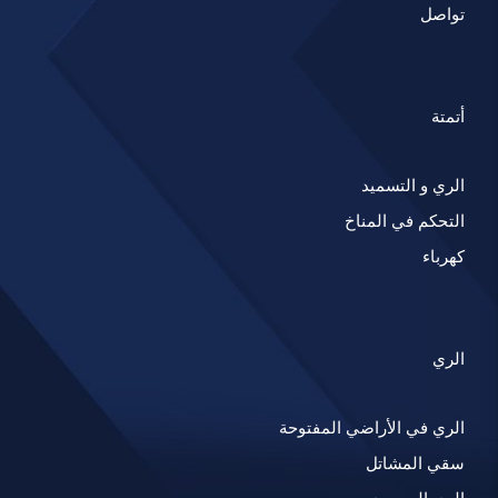
تواصل
أتمتة
الري و التسميد
التحكم في المناخ
كهرباء
الري
الري في الأراضي المفتوحة
سقي المشاتل