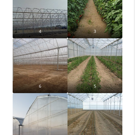
4
3
6
5