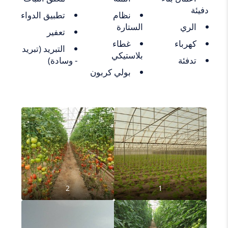
دفيئة
نظام
تطبيق الدواء
الري
الستارة
تعفير
كهرباء
غطاء
التبريد (تبريد
بلاستيكي
تدفئة
- وسادة)
بولي كربون
2
1