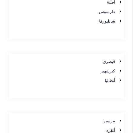
أضنة
طرسوس
شانليورفا
قيصري
كيرشهير
أنطاليا
مرسين
أنقرة