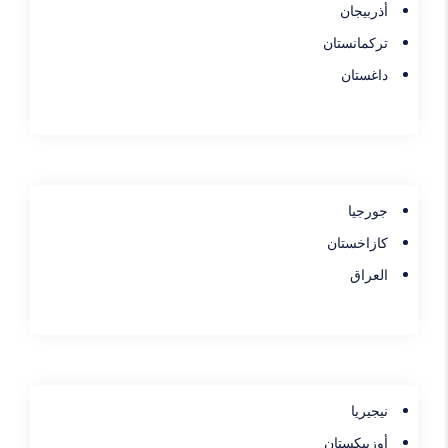
أذربيجان
تركمانستان
داغستان
جورجيا
كازاخستان
العراق
نيجيريا
أوزبيكستان