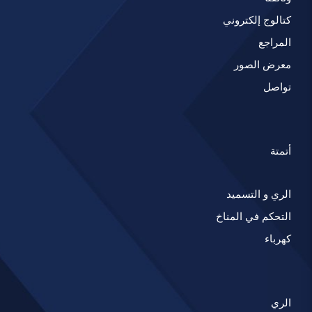
كتالوج إلكتروني
المراجع
معرض الصور
تواصل
أتمتة
الري و التسميد
التحكم في المناخ
كهرباء
الري