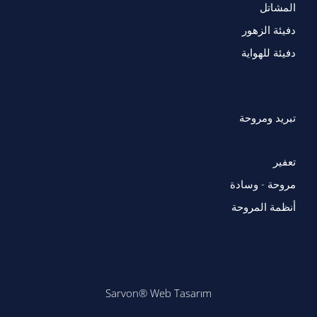
المشاتل
دفيئة الزهور
دفيئة للهواية
تبريد ومروحة
تعفير
مروحة - وسادة
أنظمة المروحة
Sarvon®
Web Tasarım